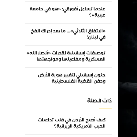
عندما تساءل أفورقي: «هو في جامعة
عربية»؟
«الاتفاق الثلاثي»… ما بعد إدراك الفخ
في لبنان!
توصيفات إسرائيلية لقدرات «أنصار الله»
العسكرية ومفاعيلها ومواجهتها
جنون إسرائيلي لتغيير هوية الأرض
ودفن القضية الفلسطينية
ذات الصلة
كيف أصبح الأردن في قلب تداعيات
الحرب الأمريكية الإيرانية؟