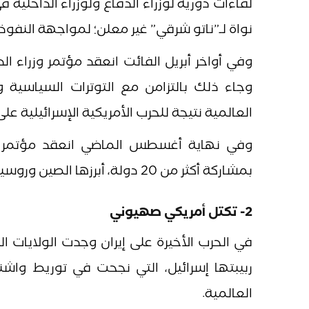
لقاءات دورية لوزراء الدفاع ولوزراء الداخل
نواة لـ”ناتو شرقي” غير معلن؛ لمواجهة النفوذ 
وفي أواخر أبريل الفائت انعقد مؤتمر وزراء
وجاء ذلك بالتزامن مع التوترات السياسية
العالمية نتيجة للحرب الأمريكية الإسرائيلية على 
وفي نهاية أغسطس الماضي انعقد مؤتمر ق
بمشاركة أكثر من 20 دولة، أبرزها الصين وروسيا والهند وباكستان وتركيا وإيران وكوريا الشمالية وبيلاروسيا.
2- تكتل أمريكي صهيوني
في الحرب الأخيرة على إيران وجدت الولايات ا
ربيبتها إسرائيل، التي نجحت في توريط واش
العالمية.