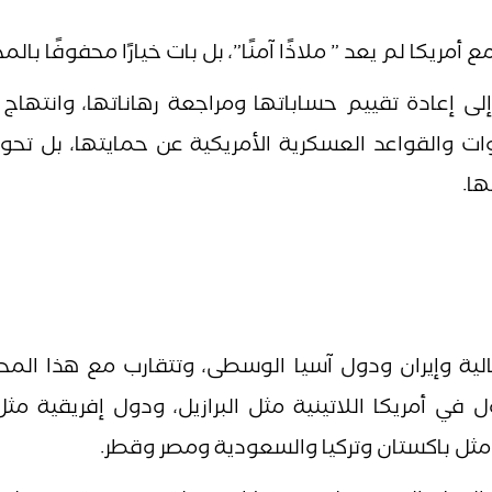
مريكا لم يعد ” ملاذًا آمنًا”، بل بات خيارًا محفوفًا بالمخ
لى إعادة تقييم حساباتها ومراجعة رهاناتها، وانتهاج
قوات والقواعد العسكرية الأمريكية عن حمايتها، بل تح
ها.
لية وإيران ودول آسيا الوسطى، وتتقارب مع هذا المح
ول في أمريكا اللاتينية مثل البرازيل، ودول إفريقية م
 مثل باكستان وتركيا والسعودية ومصر وقطر.