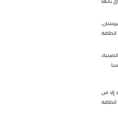
ي بأنها
زستان،
الطاقة
صينية،
 إلا من
الطاقة