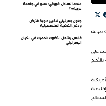
عندما تساءل أفورقي: «هو في جامعة
عربية»؟
جنون إسرائيلي لتغيير هوية الأرض
ودفن القضية الفلسطينية
ت صياغة
فانس يشعل الأضواء الحمراء في الكيان
الإسرائيلي
ئمة على
 بالأصح
الأمريكية
إقليمية
 لمصالح