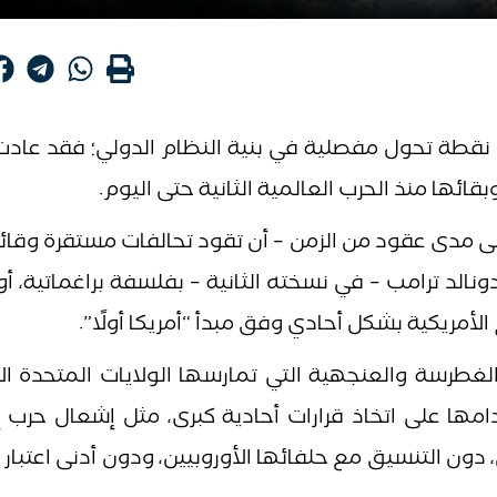
ران نقطة تحول مفصلية في بنية النظام الدولي؛ فقد عاد
ئها منذ الحرب العالمية الثانية حتى اليوم.
 على مدى عقود من الزمن – أن تقود تحالفات مستقرة وقا
ونالد ترامب – في نسخته الثانية – بفلسفة براغماتية، أو
لأمريكية بشكل أحادي وفق مبدأ “أمريكا أولًا”.
 على إيران حجم الغطرسة والعنجهية التي تمارسها الولايات المتحدة 
دامها على اتخاذ قرارات أحادية كبرى، مثل إشعال حرب 
دون التنسيق مع حلفائها الأوروبيين، ودون أدنى اعتبار