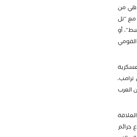
” هي من
 مع “تل
لأوسط”، أو
 القومي
عسكرية
ترامب،
ن العرب
العلاقة
ع جرائم