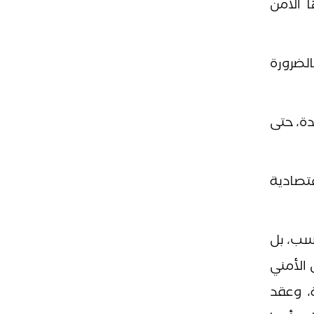
 الأمن
الضرورة
دة، حتى
قتصادية
سب، بل
 الأمني
، وعقد