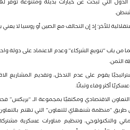
الدول التي تبحث عن خيارات بديلة ومتنوعة توفر لها
اشنطن.
قلالية للآخر؛ إذ إن التحالف مع الصين أو روسيا لا يعني ب
 من باب “تنويع الشركاء” وعدم الاعتماد على دولة واح
 الثمن.
تراتيجيًا يقوم على عدم التدخل، وتقديم المشاريع الا
كريًا أكثر وفاء وثباتًا.
التعاون الاقتصادي ومكتفيًا بمجموعة الـ “بريكس” فح
 عن طريق “منظمة شنغهاي للتعاون” التي تهتم بالتعاون
وماتي والتكنولوجي، وتنظيم مناورات عسكرية مشتركة