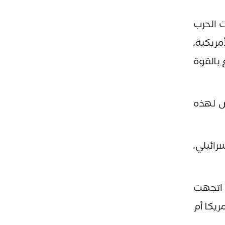
ت الحرب
ريكية،
 بالقوة
فض لهذه
رائيلي،
ا اتجهت
ريكا أم