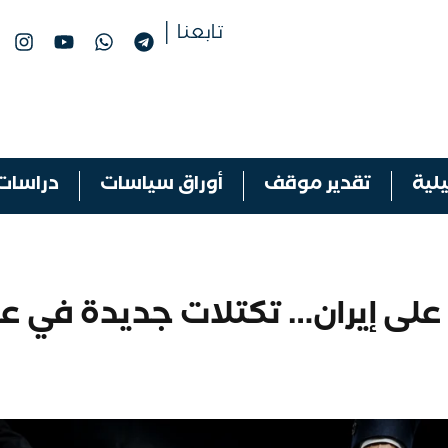
تابعنا │
لية
تقدير موقف
أوراق سياسات
دراسات
على إيران… تكتلات جديدة في عا