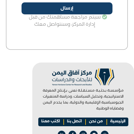
إرسال
سيتم مراجعة مساهمتك من قبل
إدارة المركز، وسنتواصل معك
مـؤسـسـة بـحثـيـة مـسـتـقـلـة تعنى بـإنـتاج المعرفة
الاستراتيجية، وتحليل السياسات، ودراسة المتغيرات
الجيوسياسية الإقليمية والدولية، بما يخدم اليمن
وقضاياه الوطنية
الرئيسية
من نحن
اتصل بنا
اكتب معنا