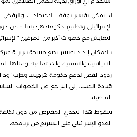
استخدام أي أوراق بديلة للعمل العسكري لموا
لا يمكن تفسير توقف الاحتجاجات والرفض ا
الإسرائيلي وتطبيع حكومة هرجيسا – من دون 
التعايش مع خطوات أكبر من الطرفين “الإسرائي
بالامكان إيجاد تفسير يضع مسحة تبريرية غير
السياسية والشعبية والاجتماعية، ومثلها الم
ردود الفعل لدفع حكومة هرجيسا وحزب “وداني”
قيادة الجيب، إلى التراجع عن الخطوات الساب
الماضية.
سقوط هذا التحدي المفترض من دون تكلفة ش
العدو الإسرائيلي على التسريع من برنامجه.