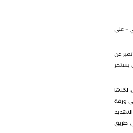
ي – على
تعبر عن
ن يستمر
 لكنها
في ورقة
نجح ردع التهديد
في طريق