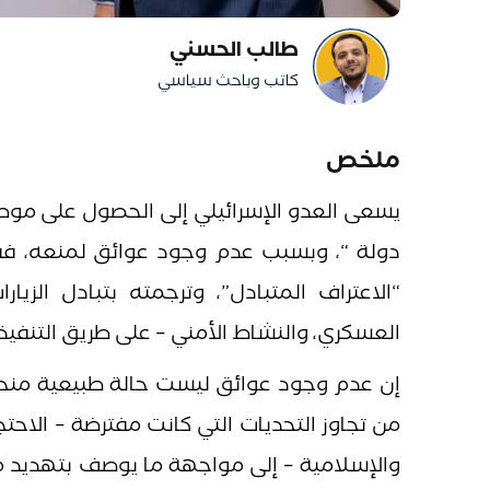
طالب الحسني
كاتب وباحث سياسي
ملخص
يسعى العدو الإسرائيلي إلى الحصول على موطئ
“الاعتراف المتبادل”، وترجمته بتبادل الزي
العسكري، والنشاط الأمني – على طريق التنفيذ.
إن عدم وجود عوائق ليست حالة طبيعية منحت “ا
من تجاوز التحديات التي كانت مفترضة – الاحتج
والإسلامية – إلى مواجهة ما يوصف بتهديد م