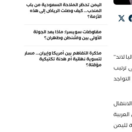
اليمن تحظر الملاحة السعودية من باب
المندب… كيف وصلت الرياض إلى هذه
الأزمة؟
مفاوضات سويسرا: ماذا بعد الجولة
الأولى بين واشنطن وطهران؟
مذكرة التفاهم بين أمريكا وإيران… مسار
ا لاند”
لتسوية نهائية أم هدنة تكتيكية
مؤقتة؟
الـ 6 أشهر الماضية إلى ترتيب
لتواجد
لانتقال
العربية
 لليمن