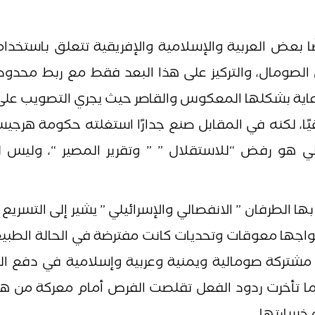
ًا بعض العربية والإسلامية والإفريقية تتعلق باستخدا
لصومال، والتركيز على هذا البعد فقط مع ربط محدود 
الدعاية بشكلها المعكوس والقاصر حيث يجري التصويب عل
ا، لكنه في المقابل صنع جدارًا استغلته حكومة هرجيسا
ي هو رفض “للاستقلال ” ” وتقرير المصير “، وليس ل
ها الطرفان ” الانفصالي والإسرائيلي ” يشير إلى التسريع 
اجها معوقات وتحديات كانت مفترضة في الحالة الطبيع
د مشتركة صومالية ويمنية وعربية وإسلامية في دفع ا
كلما تأخرت ردود الفعل تقلصت الفرص أمام معركة من هذ