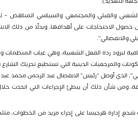
جهة التهديد).
لشعبي والقبلي والمجتمعي والسياسي المناهض – لل
حصول الاحتجاجات على أهدافها، وبدلًا من ذلك الانتق
لي والانفصالي”.
كافية لبرود ردة الفعل الشعبية، وهي غياب المنظمات و
كونات والمرجعيات الدينية التي تستطيع تحريك الشارع
، الذي أوصل “رئيس” الانفصال عبد الرحمن محمد عبد ا
قة، ومن شأن ذلك أن يبطئ الإجراءات التي اتخذت خلال
جع إدارة هرجيسا على إجراء مزيد من الخطوات، مثل