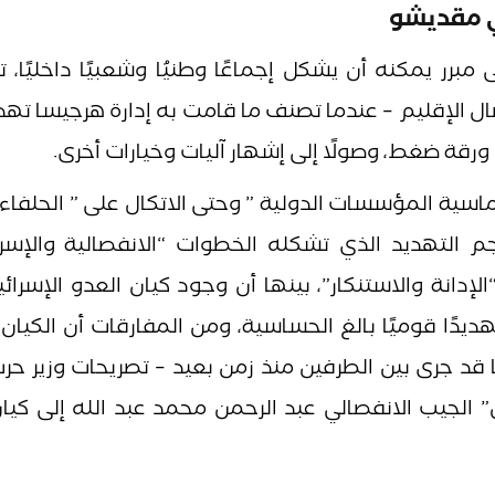
في مقديشو
رر يمكنه أن يشكل إجماعًا وطنيُا وشعبيًا داخليًا، 
 الإقليم – عندما تصنف ما قامت به إدارة هرجيسا تهدي
رقة ضغط، وصولًا إلى إشهار آليات وخيارات أخرى.
وماسية المؤسسات الدولية ” وحتى الاتكال على ” الحلفاء
م التهديد الذي تشكله الخطوات “الانفصالية والإسرائ
لإدانة والاستنكار”، بينها أن وجود كيان العدو الإسرائ
ديدًا قوميًا بالغ الحساسية، ومن المفارقات أن الكيان
قًا قد جرى بين الطرفين منذ زمن بعيد – تصريحات وزير حر
س” الجيب الانفصالي عبد الرحمن محمد عبد الله إلى كيا