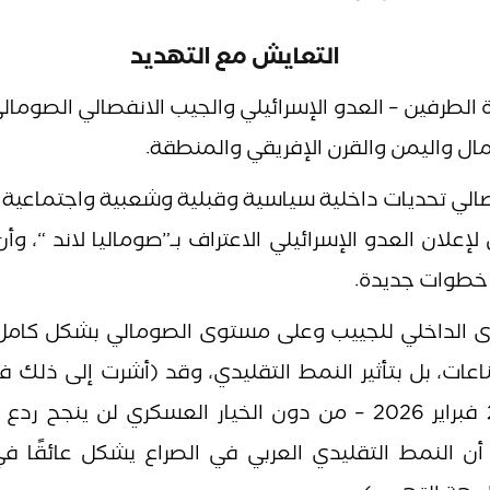
 التهديد
لطرفين – العدو الإسرائيلي والجيب الانفصالي الصومال
ل واليمن والقرن الإفريقي والمنطقة.
صالي تحديات داخلية سياسية وقبلية وشعبية واجتماعية 
علان العدو الإسرائيلي الاعتراف بـ”صوماليا لاند “، وأ
 خطوات جديدة.
 الداخلي للجييب وعلى مستوى الصومالي بشكل كامل،
اعات، بل بتأثير النمط التقليدي، وقد (أشرت إلى ذلك 
تحليلية نشرت في مركز آفاق اليمن بتاريخ 23 فبراير 2026 – من دون الخيار العسكري لن ي
ية أن النمط التقليدي العربي في الصراع يشكل عائقًا 