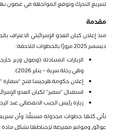
تسريع التحرك وتوقع المواجهة في غضون نهاية ال
مقدمة
منذ إعلان كيان العدو الإسرائيلي الاعتراف با
ديسمبر 2025 مرورًا بالخطوات اللاحقة:
الزيارات المتبادلة (وصول وزير خارج
وهي رحلة سرية – يناير 2026).
إعلان حكومة هرجيسا فتح “سفارة ”
استقبال “سفير” لكيان العدو الإسرائ
زيارة رئيس الجيب الانفصالي عبد الرح
تأتي كلها خطوات مجدولة مسبقًا، وأن تسري
عوائق وموانع مفترضة لإحباطها تشكل مادة ب