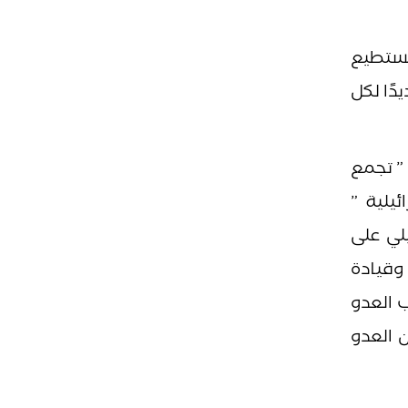
تستطيع
دًا لكل
 ” تجمع
يلية ”
يلي على
 وقيادة
ب العدو
ن العدو