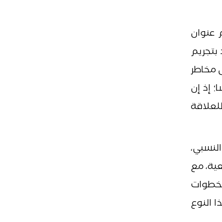
م عنوان
بتجريم
ى مخاطر
؛ إذ إن
لعلاقة
النسبي،
ية، مع
لخطوات
ا النوع