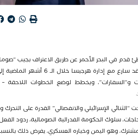
 قدم في البحر الأحمر عن طريق الاعتراف بجيب “صومالي
دولة “، وبسبب عدم وجود عوائق لمنعه، فقد سارع مع إدارة هرجيسا خلال 
ارات و”السفارات”، ويخطط لوضع الخطوات اللاحقة – ا
لثنائي الإسرائيلي والانفصالي” القدرة على التحرك وا
اجات، سلوك الحكومة الفدرالية الصومالية، ردود الفعل 
شترك، وهو اليمن وخياره العسكري، يفرض ذلك بالنسبة