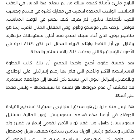
التاريخ مليء بأمثلة كهذه. هناك من لم يتعلم هذا الدرس في الوقت
المناسب. الولايات المتحدة انتصرت في معارك كثيرة في فيتنام وخسرت
الحرب بأكملها.. نابليون لم يعرف كيف يخسر في الوقت المناسب،
فواصل الزحف حتى موسكو وهُزم. وفي المقابل، المثال الأقرب إلينا هو
مناحيم بيغن، الذي أعاد سيناء لمصر، فقد أخلى مستوطنات مزدهرة،
وتنازل عن آبار النفط وابتلع كبرياء المحتل. لم تكن هناك ندرة في
الأصوات الإسرائيلية التي وصفت ذلك بالاستسلام والمذلة.
بعد خمسة عقود، أصبح واضحا للجميع أن تلك كانت الخطوة
الاستراتيجية الأكبر والأهم التي قام بها زعيم إسرائيلي على الإطلاق.
وبالمقابل، إسرائيل اليوم، التي تستند بكل ثقلها إلى مواجهة مستمرة،
قد تكتشف أن عدم مرونتها هو نفسه ما سيسقطها – وليس فقط
على أنفها.
هذا ليس مثلا عابرا، بل هو منطق استراتيجي عميق لا تستطيع القيادة
الجوفاء في أيامنا هذه فهمه. سموتريتش (وزير المالية بتسلئيل
سموتريتش) جاهل، وبن غفير (وزير الأمن القومي إيتمار بن غفير) ولد
طائش، ونتنياهو (رئيس الوزراء بنيامين نتنياهو) ضعيف، هزيل ومنفصل