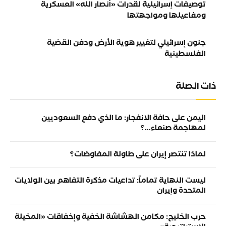
توصيفات إسرائيلية لقدرات «أنصار الله» العسكرية
ومفاعيلها ومواجهتها
جنون إسرائيلي لتغيير هوية الأرض ودفن القضية
الفلسطينية
ذات الصلة
اليمن على حافة الانفجار: ما الذي دفع السعوديين
لمهاجمة صنعاء…؟
لماذا تنتصر إيران على طاولة المفاوضات؟
ليست النهاية تماماً: تداعيات مذكرة التفاهم بين الولايات
المتحدة وإيران
حرب الخليج: مكامن الهشاشة الخفية وإخفاقات «المخيلة