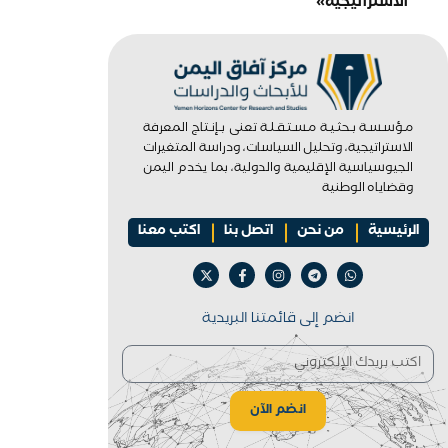
الاستراتيجية»
مـؤسـسـة بـحثـيـة مـسـتـقـلـة تعنى بـإنـتاج المعرفة
الاستراتيجية، وتحليل السياسات، ودراسة المتغيرات
الجيوسياسية الإقليمية والدولية، بما يخدم اليمن
وقضاياه الوطنية
الرئيسية
من نحن
اتصل بنا
اكتب معنا
انضم إلى قائمتنا البريدية
انضم الآن