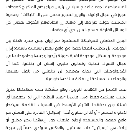
عن الواقع. كل كينونتهم السياسية مبنية على حب الظهور أو
الاستعراضية الجوفاء كنهج سياسي. رئيس وزراء يضع الماكياج كموظف
عجوز في مجال الإغواء، والوزير المجرم مدمن على الـ “لايكات”، وعضوة
الكنيست حولت صراخها إلى مهنة. إن انطباعهم الأجوف يقدس كل
الوسائل الفارغة. منهم، ليس لدي أي توقعات.
البديل الحقيقي للمواجهة المستمرة مع إيران ليس مجرد هدنة بين
الجولات.. بل يتطلب اتفاقا جديدا مع واقع نرفض تسميته باسمه: إيران
موجودة. وستظل موجودة لفترة طويلة بأيديولوجيتها وطموحاتها في
مجال النفوذ. ثمانية وثمانون مليون إنسان لن يختفوا. كما أن
الأيديولوجيات التي تحرك بعضهم لن تتلاشى من تلقاء نفسها،
والجماعات المسلحة لن تفكك سلاحها طواعية.
يجب التمييز بين التهديد النووي، وهو مشكلة يجب معالجتها بطرق
ليست عسكرية فقط، وبين فانتازيا “تغيير النظام” التي لم تحققها أي
قنبلة ولن تحققها. الشرق الأوسط في السنوات القادمة سيضطر
لاحتواء الجميع – أو أنه لن يحتوي أحدا. “إسرائيل” القادرة على العيش مع
واقع معقد، والمستعدة لإدارة علاقات دون إنهائها بنصر مطلق أو
إبادة، هي “إسرائيل” ذات مستقبل. والعكس سيؤدي حتماً إلى نتيجة