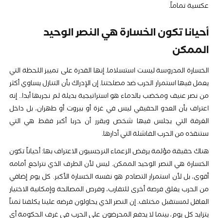
عكسية تماماً.
أحيانا تكون الخسارة هي النصر الوحيد
الممكن
الخسارة المدروسة ليست استسلاما. إنها القدرة على تمييز اللحظة التي
يعمل فيها استمرار الحرب ضد مصلحتنا. إن الإدراك بأن التنازل يساوي أكثر
من نصر عنيف ومخضب بالدماء هو استراتيجية بديلة لم نجربها أبدا.. إنه
اعتراف بأن العدو الحقيقي ليس في غزة أو بيروت أو طهران، بل داخل
الغرفة التي يجلس فيها شخص ويقرر أن حربا أكبر فقط هي التي
ستنقذه من الحرب الفاشلة التي أدارها.
هناك حقيقة مؤلمة يرفض الزعماء النرجسيون الاعتراف بها: أحياناً تكون
الخسارة هي النصر الوحيد الممكن. ليس لأن الطرف الذي نتراجع أمامه
أقوى، بل لأن استمرار التصادم هو نفسه الخسارة الأكبر. كل يوم إضافي
من الحرب يغلق فرصة أخرى للتقارب، وفرص المصالحة وإمكانية الاختيار
العاقل لمستقبل مختلف. إن النصر الذي يحاولون فرضه علينا يكلفنا ثمناً
يتزايد كل يوم، بينما لا يدفع المحرضون على الحرب في غرف الحكومة أي