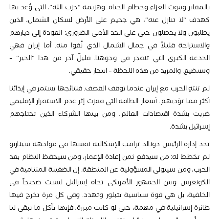
بالمقابر وبيوت العزاء وحطام الحياة. وهزيمة “حزب الله”، التي وُعد بها
كهدف “لا تنازل عنه”، هي جحيم على الأرض لسكان الشمال، الذين
يطلبون ولا يحصلون حتى على الحد الأدنى الضروري: العودة إلى ديارهم
والاستراحة قليلاً في جمال الشمال الذي نُفوا منه. أما إيران فهي
الخدعة الكبرى التي تنفجر في وجوهنا. قليلٌ آخر من هذا “الخير” –
وسنضيع. والمزيد من هذه اللحظة – انتحار حقيقي.
لم تنتهِ الحرب مع إيران عندما توقف القصف. فنتائجها تستمر في إيذائنا
أكثر مما تؤذيهم. أسعار الطاقة التي قفزت إثر عدم الاستقرار الإقليمي
ضربت بشدة اقتصادات العالم، ومن بينها الشركاء الذين تحتاجهم
إسرائيل بشدة.
تجد إدارة الرئيس دونالد ترامب الإشكالية نفسها في مواجهة سيناريو
لم تخطط له: من سيدفع ثمن إعادة الإعمار، ومن سيحفظ النظام بعد
الحرب، ومن سيتولى المسؤولية عن المنطقة. إن الضغينة المتنامية في
الكونغرس وبين الجمهور الأمريكي تجاه إسرائيل ليست ضجيجاً في
الخلفية، بل هي قوة سياسية تتبلور وتهدد. وفي كل مرة تخرج فيها
طائرة إسرائيلية في مهمة، حتى لو كانت مبررة، فإنها تآكل ما تبقى لنا