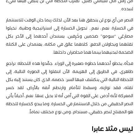
من رأس مال سياسي ضئيل. تقترب اللحظة التي لن يتبقى فيها شيء
لنبدده.
النصر من أي نوع لن يتحقق هنا بعد الآن. لذلك ربما حان الوقت للاستثمار
في الخسارة. نعم، نعم.. تحويل الخسارة إلى استراتيجية وطنية. تخيلوا
مصارعَي “سومو” ضخمين وخَرِقين، يستندان أحدهما إلى الآخر بكل
ثقلهما ويحاولان الدفع. كلاهما عالق في مكانه، يعتمدان على الكتلة
الضخمة لبدنيهما بينما هما محاصران داخلها.
فجأة، يخطو أحدهما خطوة صغيرة إلى الوراء. جمِّدوا هذه اللحظة: تراجع
ظاهري، في الطريق إلى الهزيمة. الآن انتقلوا إلى الصورة التالية، إلى
اللحظة التالية التي ينكشف فيها السر: خصمه، الذي كان يستند إليه بكل
ثقله، فقد توازنه، وسقط للأمام وارتطم أنفه بالأرض. لقد خسر
المعركة لأنه أدمن على القوة التي آمن أنه لا بديل عنها. نعم، أحياناً يأتي
النصر الحقيقي من خلال الاستثمار في الخسارة. وما يبدو كخسارة للحظة
هو المفتاح لنصر حقيقي، مستدام، ومن نوع مختلف تماماً.
ليس مثلا عابرا