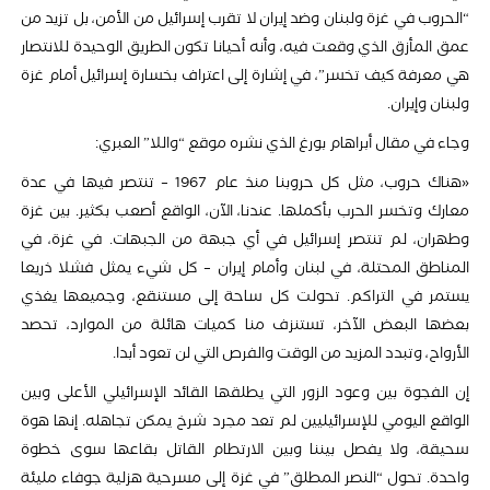
“الحروب في غزة ولبنان وضد إيران لا تقرب إسرائيل من الأمن، بل تزيد من
عمق المأزق الذي وقعت فيه، وأنه أحيانا تكون الطريق الوحيدة للانتصار
هي معرفة كيف تخسر”، في إشارة إلى اعتراف بخسارة إسرائيل أمام غزة
ولبنان وإيران.
وجاء في مقال أبراهام بورغ الذي نشره موقع “واللا” العبري:
«هناك حروب، مثل كل حروبنا منذ عام 1967 – تنتصر فيها في عدة
معارك وتخسر الحرب بأكملها. عندنا، الآن، الواقع أصعب بكثير. بين غزة
وطهران، لم تنتصر إسرائيل في أي جبهة من الجبهات. في غزة، في
المناطق المحتلة، في لبنان وأمام إيران – كل شيء يمثل فشلا ذريعا
يستمر في التراكم. تحولت كل ساحة إلى مستنقع، وجميعها يغذي
بعضها البعض الآخر، تستنزف منا كميات هائلة من الموارد، تحصد
الأرواح، وتبدد المزيد من الوقت والفرص التي لن تعود أبدا.
إن الفجوة بين وعود الزور التي يطلقها القائد الإسرائيلي الأعلى وبين
الواقع اليومي للإسرائيليين لم تعد مجرد شرخ يمكن تجاهله. إنها هوة
سحيقة، ولا يفصل بيننا وبين الارتطام القاتل بقاعها سوى خطوة
واحدة. تحول “النصر المطلق” في غزة إلى مسرحية هزلية جوفاء مليئة