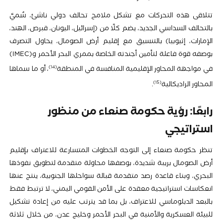
تتلاقى هذه التحركات مع تشكل ملامح تحالف دولي ناشئ، سُميَّ
بالتحالف السداسي الجديد، يضم كلًا من (إسرائيل، اليونان، قبرص، الهند،
الإمارات، إثيوبيا) بالتنسيق مع إقليم أرض الصومال، يحاول التصرف
بوصفه قوة فاعلة لتأمين أجندته الخاصة بممري البحر الأحمر و(IMEC)
14
في مواجهة المحاور الإقليمية المنافسة في المنطقة
، أو ما سماها
15
المحاور الراديكالية
.
رابعًا: رؤية حكومة صنعاء من منظور
استراتيجي
تنظر حكومة صنعاء إلى التوجه الخطوات المتسارعة للاعتراف بإقليم
أرض الصومال بريبة شديدة، بوصفها محاولة متقدمة لتطويق نفوذها
البحري، وبناء قاعدة رصد متقدمة قبالة سواحلها الجنوبية، ينتج عنها
انعكاسات استراتيجية معقدة على الأمن القومي اليمني، لا ترتبط فقط
بالبعد الدبلوماسي للاعتراف، بل بما قد يترتب عليه من إعادة تشكيل
للبيئة العسكرية والأمنية في البحر الأحمر وخليج عدن، من خلال ثلاثة