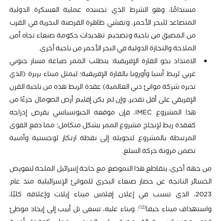
مستدامًا، وهو الشرط الذي تجسده عملية العسكرة الدولية
المتصاعد للبحر الأحمر، وتفشي ظاهرة القرصنة البحرية في القرب
من المضيق من ناحية وتضخيم تهديدات حكومة صنعاء تجاه أمن
الملاحة والتجارة الدولية في البحر الأحمر من ناحية أخرى.
الامتداد نحو القارة الإفريقية: يتطلب الممر صياغة مسار جنوبي
غربي لربط آسيا وأوروبا بالقارة الإفريقية؛ ليمثل ميناء بربرة (الذي
تديره شركة موانئ دبي العالمية) عقدة الربط هذه من ناحية القرن
الإفريقي على أقل تقدير، وإن لم يكن إقليم أرض الصومال جزءًا من
هذا المشروع IMEC، فإن موقعه الجيوسياسي يفرض إدراجه
كعقدة ربط لإنجاح مشروع الممر بشكل متكامل؛ مما دفع القوى
المرتبطة بالمشروع لتحويله إلى نقطة ارتكاز لوجستية وأمنية
تضمن مرونة حركة السلع.
من جهة أخرى، يتقاطع هذا التموضع مع حاجة إسرائيل الملحة لتعويض
الخسائر الناتجة عن حصار صنعاء البحري للموانئ الإسرائيلية منذ عام
2023، الذي تسبب في إعلان إفلاس ميناء إيلات وإغلاقه كليًا،
12
واستهداف ميناء حيفا
. وبناء عليه، تسعى تل أبيب إلى إيجاد موطئ