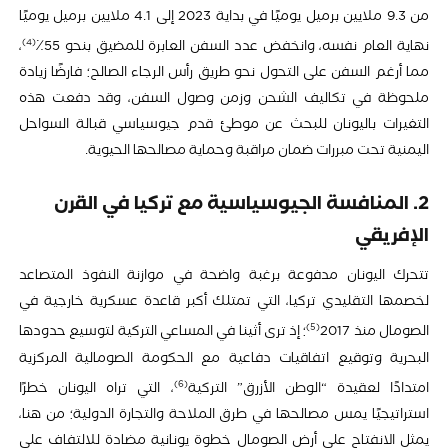
من 9.3 ملايين برميل يوميًا في بداية 2023 إلى 4.1 ملايين برميل يوميًا
4
نهاية العام نفسه، وانخفض عدد السفن العابرة للمضيق بنحو 55٪
،
مما أرغم السفن على التحول نحو طريق رأس الرجاء الصالح؛ فارضًا زيادة
ملحوظة في تكاليف الشحن وزمن وصول السفن، وقد دفعت هذه
التغيرات باليونان للبحث عن موطئ قدم جيوسياسي قبالة السواحل
اليمنية تحت مبررات ضمان مراقبة وحماية مصالحها الحيوية.
2. المنافسة الجيوسياسية مع تركيا في القرن
الإفريقي
تتحرك اليونان مدفوعة برغبة واضحة في موازنة النفوذ المتصاعد
لخصمها التقليدي تركيا، التي تمتلك أكبر قاعدة عسكرية خارجية في
5
الصومال منذ 2017
؛ إذ ترى أثينا في المساعي التركية لتوسيع حدودها
البحرية وتوقيع اتفاقيات دفاعية مع الحكومة الصومالية المركزية
6
امتدادًا لعقيدة “الوطن الأزرق” التركية
، التي تراه اليونان خطرًا
استراتيجيًا يمس مصالحها في طرق الملاحة والتجارة الدولية؛ من هنا،
يمثل الانفتاح على أرض الصومال خطوة يونانية مضادة للالتفاف على