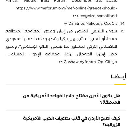
Africa,” Middle East Forum, December 30, 2025.
https://www.meforum.org/mef-online/greece-should-
↩︎
recognize-somaliland
↩︎
Dimitrios Makousis, Op. Cit
سوhء الشيعي المكون من إيران ومحور المقاومة المتحالفة
معها، أو السني الناشئ بين تركيا وقطر، وحلف الدفاع السعودي
الباكستاني التركي المتطور، بما يسمى “الناتو الإسلامي”، ومحور
مصر إريتريا الصومال تركيا، وجماعة الإخوان المسلمين.
من:Gashaw Ayferam, Op. Cit.
↩︎
أيـــضـــا
هل يكون الأدرن مفتاح جلاء القواعد الأمريكية من
المنطقة؟
كيف أصبح الأردن في قلب تداعيات الحرب الأمريكية
الإيرانية؟