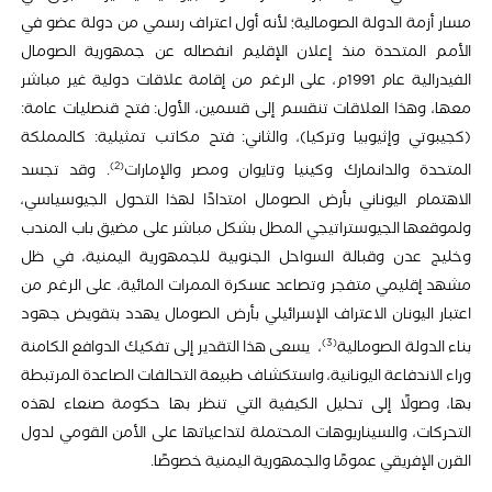
مسار أزمة الدولة الصومالية؛ لأنه أول اعتراف رسمي من دولة عضو في
الأمم المتحدة منذ إعلان الإقليم انفصاله عن جمهورية الصومال
الفيدرالية عام 1991م، على الرغم من إقامة علاقات دولية غير مباشر
معها، وهذا العلاقات تنقسم إلى قسمين، الأول: فتح قنصليات عامة:
(كجيبوتي وإثيوبيا وتركيا)، والثاني: فتح مكاتب تمثيلية: كالمملكة
2
المتحدة والدانمارك وكينيا وتايوان ومصر والإمارات
. وقد تجسد
الاهتمام اليوناني بأرض الصومال امتدادًا لهذا التحول الجيوسياسي،
ولموقعها الجيوستراتيجي المطل بشكل مباشر على مضيق باب المندب
وخليج عدن وقبالة السواحل الجنوبية للجمهورية اليمنية، في ظل
مشهد إقليمي متفجر وتصاعد عسكرة الممرات المائية، على الرغم من
اعتبار اليونان الاعتراف الإسرائيلي بأرض الصومال يهدد بتقويض جهود
3
بناء الدولة الصومالية
، يسعى هذا التقدير إلى تفكيك الدوافع الكامنة
وراء الاندفاعة اليونانية، واستكشاف طبيعة التحالفات الصاعدة المرتبطة
بها، وصولًا إلى تحليل الكيفية التي تنظر بها حكومة صنعاء لهذه
التحركات، والسيناريوهات المحتملة لتداعياتها على الأمن القومي لدول
القرن الإفريقي عمومًا والجمهورية اليمنية خصوصًا.