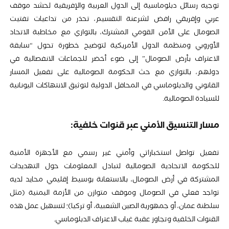
توجيه رسائل دبلوماسية إلى الدول العربية والإفريقية لحشد موقف
عربي وإفريقي رافض لشرعنة التقسيم، تحذر من تداعيات تفتيت
الصومال على الأمن القومي المشترك، بالتوازي مع مخاطبة الاتحاد
الأوروبي ومنظمة الدول الأمريكية لتوضيح خطورة تحول “سابقة
الاعتراف بأرض الصومال” إلى ضوء أخضر للجماعات الانفصالية في
دولهم، بالتوازي مع حث الحكومة الصومالية على تفعيل المسار
القانوني والدبلوماسي في المحافل الدولية لتوثيق الانتهاكات اليونانية
للسيادة الصومالية.
مسار التنسيق الأمني عبر قنوات خلفية:
تفعيل تواصل استخباراتي وأمني غير رسمي مع الأجهزة الأمنية
للحكومة الاتحادية الصومالية لتبادل المعلومات حول التهديدات
المشتركة في أرض الصومال، بالاستعانة بوسيط إقليمي محايد لديه
تواجد فعلي في الصومال وموقف متوازن من الأزمة اليمنية (مثل
سلطنة عمان، أو جمهورية الصين الشعبية، أو تركيا)؛ لتسهيل عمل هذه
القنوات الخلفية وتجاوز عقبة غياب الاعتراف الدبلوماسي.