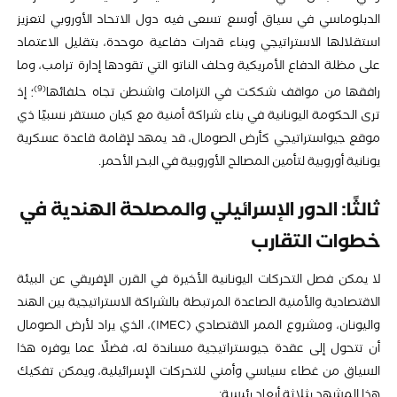
الدبلوماسي في سياق أوسع تسعى فيه دول الاتحاد الأوروبي لتعزيز
استقلالها الاستراتيجي وبناء قدرات دفاعية موحدة، بتقليل الاعتماد
على مظلة الدفاع الأمريكية وحلف الناتو التي تقودها إدارة ترامب، وما
9
رافقها من مواقف شككت في التزامات واشنطن تجاه حلفائها
؛ إذ
ترى الحكومة اليونانية في بناء شراكة أمنية مع كيان مستقر نسبيًا ذي
موقع جيواستراتيجي كأرض الصومال، قد يمهد لإقامة قاعدة عسكرية
يونانية أوروبية لتأمين المصالح الأوروبية في البحر الأحمر.
ثالثًا: الدور الإسرائيلي والمصلحة الهندية في
خطوات التقارب
لا يمكن فصل التحركات اليونانية الأخيرة في القرن الإفريقي عن البيئة
الاقتصادية والأمنية الصاعدة المرتبطة بالشراكة الاستراتيجية بين الهند
واليونان، ومشروع الممر الاقتصادي (IMEC)، الذي يراد لأرض الصومال
أن تتحول إلى عقدة جيوستراتيجية مساندة له، فضلًا عما يوفره هذا
السياق من غطاء سياسي وأمني للتحركات الإسرائيلية، ويمكن تفكيك
هذا المشهد بثلاثة أبعاد رئيسة: