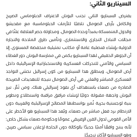
السيناريو الثاني:
يفترض السيناريو الثاني تجنب اليونان الاعتراف الدبلوماسي الصريح
والكامل بأرض الصومال تلافيًا للأزمات الدبلوماسية مع مقديشو
والدول المتمسكة بمبدأ وحدة الصومال، ومحاولة حصر العلاقة علنًا في
مجالات التبادل التجاري والاستثماري، وتأمين طرق الملاحة والتجارة
الدولية بإنشاء قنصلية عامة أو مكاتب تمثيلية منخفضة المستوى، إلا
أن الجوهر الحقيقي لهذا السيناريو يكمن في ممارسة اليونان دور الغطاء
السياسي والأمني للتحركات العسكرية والاستخباراتية الإسرائيلية داخل
أرض الصومال، وينطلق هذا السيناريو من كون إسرائيل تخشى التواجد
العسكري المباشر والعلني في أرض الصومال نتيجة للتهديدات الصريحة
الصادرة من صنعاء باستهداف أي نفوذ إسرائيلي هناك، ومن ثَمَّ، تبرز
اليونان واجهة مقبولة دوليًا لإنشاء مرافق مراقبة واستطلاع وتطوير
بنية لوجستية بحرية تُمرر بواسطتها المصالح الإسرائيلية والغربية دون
الارتطام برد فعل مباشر من صنعاء، ويُعد هذا السيناريو هو الأخطر على
الأمن القومي لدول القرن الإفريقي عمومًا وحكومة صنعاء بشكل خاص؛
لأنه ينتج واقعًا أمنيًا جديدًا بالوكالة دون الحاجة لإعلان سياسي صريح،
وهو السيناريو الأكثر ترجيحًا.