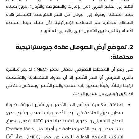
الهند إلى الخليج العربي (من الإمارات والسعودية والأردن)، مرورًا بميناء
حيفا المحتلة، وصولًا إلى اليونان من البحر المتوسط؛ لتتقاطع هذه
المصالح مباشرة مع المصلحة الإسرائيلية؛ لأن ميناء حيفا المحطة
الأساسية للربط بين الشقين البري والبحري للمشروع.
2. تموضع أرض الصومال عقدة جيوستراتيجية
محتملة:
على رغم أن المخطط الجغرافي المعلن لممر (IMEC) لا يمر مباشرة
بالقرن الإفريقي أو البحر الأحمر، إلا أن جدواه الاقتصادية والتشغيلية
ترتبط ارتباطًا وثيقًا بمضيق باب المندب والبحر الأحمر، وينعكس ذلك في
اتجاهين رئيسين من منظور الباحث:
العلاقة العكسية مع أمن البحر الأحمر: يرى تقدير الموقف ضرورة
تعطيل طرق الملاحة في البحر الأحمر وباب المندب وخليج عدن؛
للنجاح التشغيلي والجدوى الاقتصادية لممر IMEC؛ فجعل مضيق
باب المندب والبحر الأحمر منطقة غير آمنة يمثل دافعًا موضوعيًا
لشركات الملاحة الدولية للبحث عن ممر (IMEC) بديلًا آمنًا