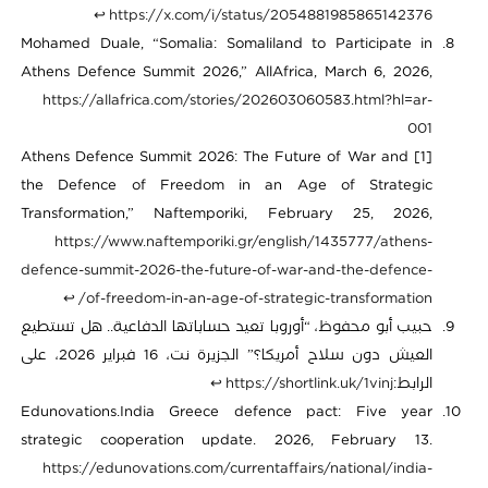
↩︎
https://x.com/i/status/2054881985865142376
Mohamed Duale, “Somalia: Somaliland to Participate in
Athens Defence Summit 2026,” AllAfrica, March 6, 2026,
https://allafrica.com/stories/202603060583.html?hl=ar-
001
[1] Athens Defence Summit 2026: The Future of War and
the Defence of Freedom in an Age of Strategic
Transformation,” Naftemporiki, February 25, 2026,
https://www.naftemporiki.gr/english/1435777/athens-
defence-summit-2026-the-future-of-war-and-the-defence-
↩︎
of-freedom-in-an-age-of-strategic-transformation/
حبيب أبو محفوظ، “أوروبا تعيد حساباتها الدفاعية.. هل تستطيع
العيش دون سلاح أمريكا؟” الجزيرة نت، 16 فبراير 2026، على
الرابط:
https://shortlink.uk/1vinj
↩︎
Edunovations.India Greece defence pact: Five year
strategic cooperation update. 2026, February 13.
https://edunovations.com/currentaffairs/national/india-