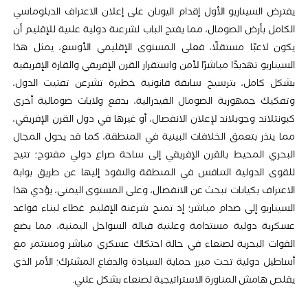
يفترض السيناريو الأول إقدام اليونان على إعلان الاعتراف الدبلوماسي
الكامل بأرض الصومال، مما يفتح الباب لشرعنة دولية علنية للإقليم أن
يكون لاعبًا مستقلًا، فعلى المستوى الإقليمي الأوسع، يمثل هذا
السيناريو تهديدًا مباشرًا لأمن واستقرار القرن الإفريقي والقارة الإفريقية
بشكل كامل، بترسيخ سابقة قانونية خطيرة تشرعن تفتيت الدول،
وتفكيك جمهورية الصومال الفيدرالية، بدفع ولايات صومالية أخرى
كبونتلاند وجوبلاند لإعلان الانفصال، أو غيرها في دول القرن الإفريقي،
مما ينذر بتعمق الخلافات البينية في المنطقة، كما قد يحول المجال
البحري المحيط بالقرن الإفريقي إلى ساحة صراع دولي مفتوح؛ تتيح
للقوى الدولية التنافس في المنطقة والنفوذ إليها عن طريق بوابة
الاعتراف بكيانات تبحث عن الانفصال، وعلى المستوى اليمني، يؤدي هذا
السيناريو إلى صدام مباشر؛ إذ تمنح شرعنة الإقليم غطاء لبناء قواعد
عسكرية دولية مستدامة وعلنية قبالة السواحل اليمنية، مما يضع
القوات البحرية لصنعاء في حالة احتكاك عسكري مباشر ومستمر مع
أساطيل دولية تحت مبرر حماية السيادة والدفاع المشترك؛ الأمر الذي
يقلص هامش المناورة الاستراتيجية لصنعاء بشكل علني.