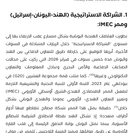
1. الشراكة الاستراتيجية (الهند-اليونان-إسرائيل)
وممر IMEC:
تطورت العلاقات الهندية اليونانية بشكل متسارع عقب الارتقاء بها إلى
مستوى “الشراكة الاستراتيجية” خلال الزيارات المتبادلة في السنوات
الأخيرة، أبرزها التوقيع على خارطة طريق للتعاون الدفاعي بين الهند
واليونان مدة خمس سنوات في فبراير 2026، التي ركزت على مجالات
الصناعات الدفاعية والأمن البحري وتبادل المعلومات والتعاون
10
التكنولوجي وغيرها
، كما مثلت قمة مجموعة العشرين (G20) في
نيودلهي عام 2023، اللبنة الأولى للبنية التحتية والتشريعية اللازمة
لتفعيل الممر الاقتصادي الهندي-الشرق أوسطي الأوروبي (IMEC)
وتعزيز التعاون الهندي- الأوروبي عموما والهندي اليوناني بشكل
11
خاص
. حقيقة يمثل هذا الممر شبكة مصالح تتقاطع فيها أدوار
أطراف متعددة؛ إذ تشكل الهند نقطة الانطلاق الشرقية للبضائع
الآسيوية، بينما تمثل اليونان بوابة التدفق الرئيسة إلى قلب القارة
الأوروبية عن طريق موانئها، ويمتد المسار اللوجستي للممر من موانئ