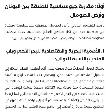
أولًا: مقاربة جيوسياسية للعلاقة بين اليونان
وأرض الصومال
يرتبط الاهتمام اليوناني بأرض الصومال بحسابات جيوسياسية معقدة
في منطقة تعد من أكثر مناطق العالم حساسية، حيث تحكمها
منظومة مصالح مشتركة، يمكن تفكيكها من خلال بعدين رئيسين:
1. الأهمية البحرية والاقتصادية للبحر الأحمر وباب
المندب بالنسبة لليونان:
تمتلك اليونان أسطولًا تجاريًا يصنف ضمن أكبر أساطيل العالم؛ لتنظر إلى
استقرار الملاحة في خليج عدن ومضيق باب المندب أولوية أمنية
واقتصادية قصوى، تجسد مصالحها الوطنية العليا، وقد جاءت التوترات
البحرية المستمرة منذ نهاية عام 2023م (نتيجة عملية الإسناد التي
أعلنت عنها صنعاء في البحر الأحمر ضد السفن التجارية التي لها ارتباط
بإسرائيل)؛ لتفرض واقعًا أمنيًا غير مستقر أدى إلى تراجع حركة المرور في
المضيق بنسبة حادة؛ إذ أفضت إلى تراجع حجم النفط المار من المضيق