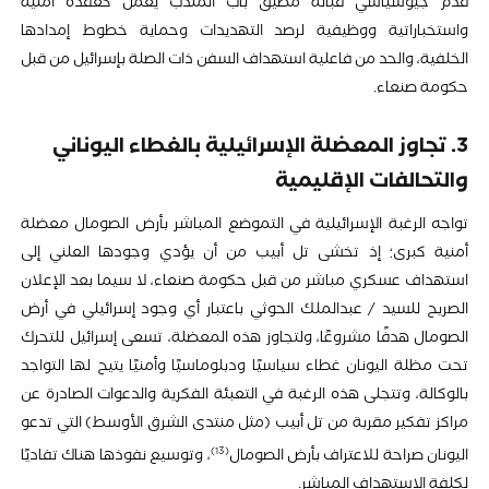
قدم جيوسياسي قبالة مضيق باب المندب يعمل كعقدة أمنية
واستخباراتية ووظيفية لرصد التهديدات وحماية خطوط إمدادها
الخلفية، والحد من فاعلية استهداف السفن ذات الصلة بإسرائيل من قبل
حكومة صنعاء.
3. تجاوز المعضلة الإسرائيلية بالغطاء اليوناني
والتحالفات الإقليمية
تواجه الرغبة الإسرائيلية في التموضع المباشر بأرض الصومال معضلة
أمنية كبرى؛ إذ تخشى تل أبيب من أن يؤدي وجودها العلني إلى
استهداف عسكري مباشر من قبل حكومة صنعاء، لا سيما بعد الإعلان
الصريح للسيد / عبدالملك الحوثي باعتبار أي وجود إسرائيلي في أرض
الصومال هدفًا مشروعًا، ولتجاوز هذه المعضلة، تسعى إسرائيل للتحرك
تحت مظلة اليونان غطاء سياسيًا ودبلوماسيًا وأمنيًا يتيح لها التواجد
بالوكالة، وتتجلى هذه الرغبة في التعبئة الفكرية والدعوات الصادرة عن
مراكز تفكير مقربة من تل أبيب (مثل منتدى الشرق الأوسط) التي تدعو
13
اليونان صراحة للاعتراف بأرض الصومال
، وتوسيع نفوذها هناك تفاديًا
لكلفة الاستهداف المباشر.