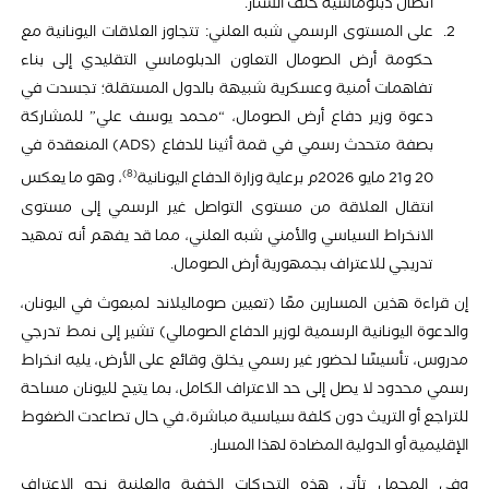
اتصال دبلوماسية خلف الستار.
على المستوى الرسمي شبه العلني: تتجاوز العلاقات اليونانية مع
حكومة أرض الصومال التعاون الدبلوماسي التقليدي إلى بناء
تفاهمات أمنية وعسكرية شبيهة بالدول المستقلة؛ تجسدت في
دعوة وزير دفاع أرض الصومال، “محمد يوسف علي” للمشاركة
بصفة متحدث رسمي في قمة أثينا للدفاع (ADS) المنعقدة في
8
20 و21 مايو 2026م برعاية وزارة الدفاع اليونانية
، وهو ما يعكس
انتقال العلاقة من مستوى التواصل غير الرسمي إلى مستوى
الانخراط السياسي والأمني شبه العلني، مما قد يفهم أنه تمهيد
تدريجي للاعتراف بجمهورية أرض الصومال.
إن قراءة هذين المسارين معًا (تعيين صوماليلاند لمبعوث في اليونان،
والدعوة اليونانية الرسمية لوزير الدفاع الصومالي) تشير إلى نمط تدرجي
مدروس، تأسيسًا لحضور غير رسمي يخلق وقائع على الأرض، يليه انخراط
رسمي محدود لا يصل إلى حد الاعتراف الكامل، بما يتيح لليونان مساحة
للتراجع أو التريث دون كلفة سياسية مباشرة، في حال تصاعدت الضغوط
الإقليمية أو الدولية المضادة لهذا المسار.
وفي المجمل تأتي هذه التحركات الخفية والعلنية نحو الاعتراف