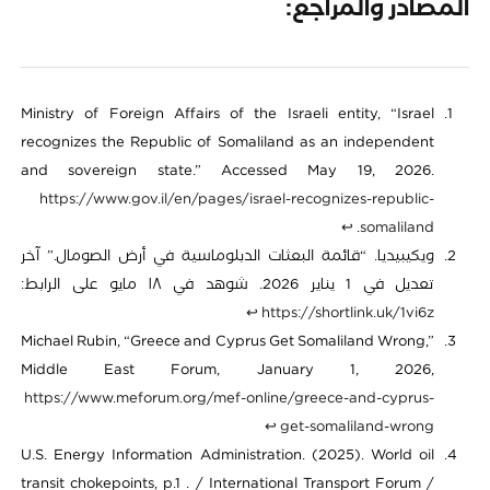
المصادر والمراجع:
Ministry of Foreign Affairs of the Israeli entity, “Israel
recognizes the Republic of Somaliland as an independent
and sovereign state.” Accessed May 19, 2026.
https://www.gov.il/en/pages/israel-recognizes-republic-
↩︎
.
somaliland
ويكيبيديا. “قائمة البعثات الدبلوماسية في أرض الصومال.” آخر
تعديل في 1 يناير 2026. شوهد في ١٨ مايو على الرابط:
↩︎
https://shortlink.uk/1vi6z
Michael Rubin, “Greece and Cyprus Get Somaliland Wrong,”
Middle East Forum, January 1, 2026,
https://www.meforum.org/mef-online/greece-and-cyprus-
↩︎
get-somaliland-wrong
U.S. Energy Information Administration. (2025). World oil
transit chokepoints, p.1 . / International Transport Forum /