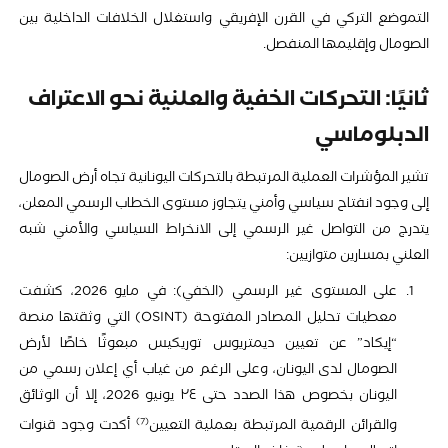
التموضع التركي في القرن الإفريقي واستغلال الخلافات الداخلية بين
الصومال وإقليمها المنفصل.
ثانيًا: التحركات الخفية والعلنية نحو الاعتراف
الدبلوماسي
تشير المؤشرات العملية المرتبطة بالتحركات اليونانية تجاه أرض الصومال
إلى وجود انفتاح سياسي وأمني يتجاوز مستوى الخطاب الرسمي المعلن،
يتدرج من التواصل غير الرسمي إلى الانخراط السياسي والأمني شبه
العلني بمسارين متوازيين:
على المستوى غير الرسمي (الخفي): في مايو 2026، كشفت
معطيات تحليل المصادر المفتوحة (OSINT) التي وثقتها منصة
“إيكاد” عن تعيين ديمتريوس توريكيس مبعوثًا خاصًا لأرض
الصومال لدى اليونان، وعلى الرغم من غياب أي إعلان رسمي من
اليونان بخصوص هذا الصدد حتى ٢٤ يونيو 2026، إلا أن الوثائق
7
والقرائن الرقمية المرتبطة بعملية التعيين
أكدت وجود قنوات