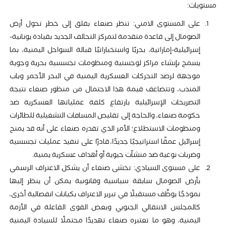
مستويات:
على المستوى الامني: تنظر صنعاء بقلق إلى خطر تحول أرض
الصومال إلى قاعدة متقدمة لتمركز التحالف الجديد بقيادة يونانية-
إسرائيلية-إماراتية، بحريًا واستخباراتيًا قبالة السواحل اليمنية، بما
يسمح بإنشاء مراكز لوجستية ومنظومات تجسسية بحرية وجوية
موجهة لرصد التحركات العسكرية اليمنية في البحر الأحمر وباب
المندب، وتتضاعف قيمة هذا الاحتمال من منظور صنعاء نتيجة
التصريحات الإسرائيلية بارتفاع كلفة عملياتها العسكرية ضد
حكومة صنعاء، والحاجة إلى تقليص المسافات التشغيلية للطائرات
ومنظومات الاستطلاع؛ الأمر الذي تقدره صنعاء على أنه قد يمنح
إسرائيل عمقًا استراتيجيًا جديدًا، قادرًا على تنفيذ عمليات تجسسية
وضربات نوعية ضد منشآت حيوية أو أهداف عسكرية يمنية.
على مستوى السيادي: تخشى صنعاء أن يشكل الاعتراف الرسمي
بأرض الصومال سابقة سياسية وقانونية يمكن أن ينظر إليها
نموذجًا يوظَّف مستقبلًا في تبرير الاعتراف بكيانات انفصالية أخرى،
كالمجلس الانتقالي الجنوبي وبعض القوى الفاعلة في الأزمة
اليمنية، وهو ما تعتبره صنعاء تهديدًا محتملًا للسيادة اليمنية