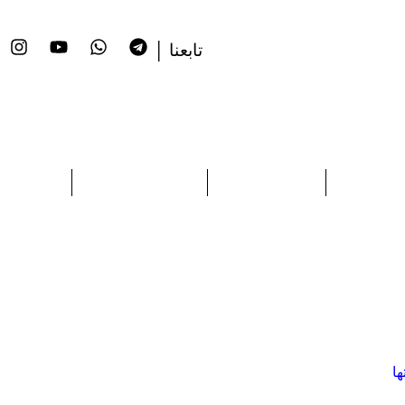
تابعنا │
 تحليلية
تقدير موقف
أوراق سياسات
دراسات
ها