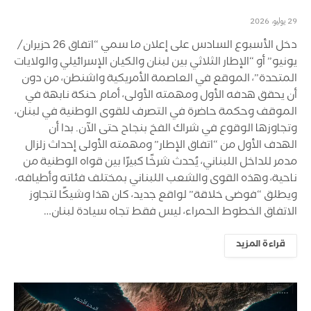
29 يوليو، 2026
دخل الأسبوع السادس على إعلان ما سمي “اتفاق 26 حزيران/
يونيو” أو “الإطار الثلاثي بين لبنان والكيان الإسرائيلي والولايات
المتحدة”، الموقع في العاصمة الأمريكية واشنطن، من دون
أن يحقق هدفه الأول ومهمته الأولى، أمام حنكة نابهة في
الموقف وحكمة حاضرة في التصرف للقوى الوطنية في لبنان،
وتجاوزها الوقوع في شراك الفخ بنجاح حتى الآن. بدا أن
الهدف الأول من “اتفاق الإطار” ومهمته الأولى إحداث زلزال
مدمر للداخل اللبناني، يُحدث شرخًا كبيرًا بين قواه الوطنية من
ناحية، وهذه القوى والشعب اللبناني بمختلف فئاته وأطيافه،
ويطلق “فوضى خلاقة” لواقع جديد، كان هذا وشيكًا لتجاوز
الاتفاق الخطوط الحمراء، ليس فقط تجاه سيادة لبنان…
قراءة المزيد