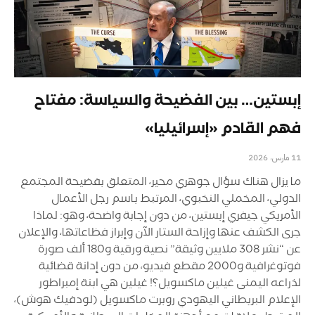
إبستين… بين الفضيحة والسياسة: مفتاح
فهم القادم «إسرائيليا»
11 مارس، 2026
ما يزال هناك سؤال جوهري محير، المتعلق بفضيحة المجتمع
الدولي، المخملي النخبوي، المرتبط باسم رجل الأعمال
الأمريكي جيفري إبستين، من دون إجابة واضحة، وهو: لماذا
جرى الكشف عنها وإزاحة الستار الآن وإبراز فظاعاتها، والإعلان
عن “نشر 308 ملايين وثيقة” نصية ورقية و180 ألف صورة
فوتوغرافية و2000 مقطع فيديو، من دون إدانة قضائية
لذراعه اليمنى غيلين ماكسويل؟! غيلين هي ابنة إمبراطور
الإعلام البريطاني اليهودي روبرت ماكسويل (لودفيك هوش)،