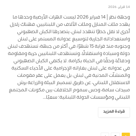
14 فبراير، 2026
وجهة نظر│14 فبراير 2026 ليست الهزات الأرضية وحدها ما
يهدد مئات المنازل ومئات الآلاف من اللبنانيين، فهناك زلازل
أخرى لا تقل خطرًا تتهدد لبنان، يتصدرها الكيان الصهيوني
واستعداداته الجارية لتوسيع عدوانه المستمر على لبنان
وجنوبه منذ قرابة 15 شهرًا، في أكثر من جبهة، تستهدف لبنان
دولة وسيادة واستقلالًا، وتستهدف اللبنانيين حرية ومقاومة
ودفاعًا، وحقًا في الحياة بكرامة. لا يكتفي الكيان الصهيوني
في عدوانه على لبنان بغاراته الإجرامية على الأحياء السكنية
والمنشآت المدنية في لبنان، بل يعمل على عقر مقومات
الاستقلال اللبناني، عن طريق تسميم البيئة والزراعة برش
مبيدات سامة، ودس سموم الخلافات بين مكونات المجتمع
اللبناني ومؤسسات الدولة اللبنانية؛ سعيًا…
قراءة المزيد