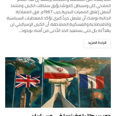
مما يهدد أمن المنطقة والملاحة برمتها. إن هذا الحظر
الملاحي كان وسيظل كابوسًا يؤرق سلطات الكيان، ومثلما
أشعل إغلاق الممرات البحرية حرب 1967م، فإن المعادلة
الحالية توشك أن تشعل حرباً كبرى.تؤكد المعطيات السياسية
والاقتصادية والعسكرية المتلاحقة، أن الكيان الإسرائيلي لن
يهدأ له بال حتى يستعيد الحد الأدنى من أمنه، بوجود…
قراءة المزيد