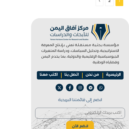
التالي
2
1
مـؤسـسـة بـحثـيـة مـسـتـقـلـة تعنى بـإنـتاج المعرفة
الاستراتيجية، وتحليل السياسات، ودراسة المتغيرات
الجيوسياسية الإقليمية والدولية، بما يخدم اليمن
وقضاياه الوطنية
الرئيسية
من نحن
اتصل بنا
اكتب معنا
انضم إلى قائمتنا البريدية
انضم الآن