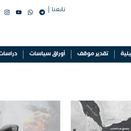
تابعنا │
لية
تقدير موقف
أوراق سياسات
دراسات