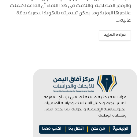
والرموز المصاحبة. واللافت في هذا اللقاء أن القاعة اكتملت
عناصرها الرمزية وما يمكن تسميته بالهوية البصرية بدقة
عالية،…
قراءة المزيد
مـؤسـسـة بـحثـيـة مـسـتـقـلـة تعنى بـإنـتاج المعرفة
الاستراتيجية، وتحليل السياسات، ودراسة المتغيرات
الجيوسياسية الإقليمية والدولية، بما يخدم اليمن
وقضاياه الوطنية
الرئيسية
من نحن
اتصل بنا
اكتب معنا