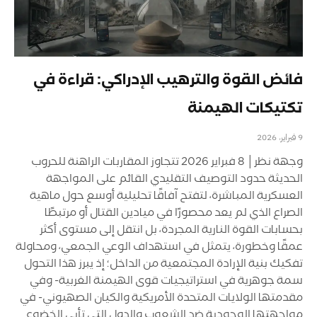
فائض القوة والترهيب الإدراكي: قراءة في
تكتيكات الهيمنة
9 فبراير، 2026
وجهة نظر│ 8 فبراير 2026 تتجاوز المقاربات الراهنة للحروب
الحديثة حدود التوصيف التقليدي القائم على المواجهة
العسكرية المباشرة، لتفتح آفاقًا تحليلية أوسع حول ماهية
الصراع الذي لم يعد محصورًا في ميادين القتال أو مرتبطًا
بحسابات القوة النارية المجردة، بل انتقل إلى مستوى أكثر
عمقًا وخطورة، يتمثل في استهداف الوعي الجمعي، ومحاولة
تفكيك بنية الإرادة المجتمعية من الداخل؛ إذ يبرز هذا التحول
سمة جوهرية في استراتيجيات قوى الهيمنة الغربية- وفي
مقدمتها الولايات المتحدة الأمريكية والكيان الصهيوني- في
مواجهتها الوجودية ضد الشعوب والدول التي تأبى الخضوع