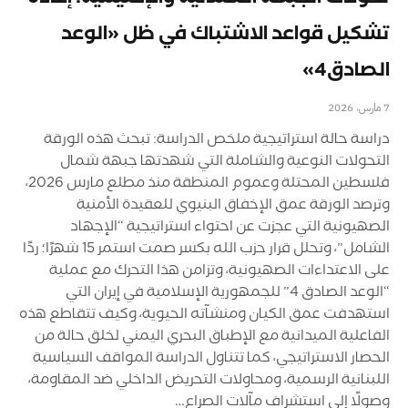
تشكيل قواعد الاشتباك في ظل «الوعد
الصادق4»
7 مارس، 2026
دراسة حالة استراتيجية ملخص الدراسة: تبحث هذه الورقة
التحولات النوعية والشاملة التي شهدتها جبهة شمال
فلسطين المحتلة وعموم المنطقة منذ مطلع مارس 2026،
وترصد الورقة عمق الإخفاق البنيوي للعقيدة الأمنية
الصهيونية التي عجزت عن احتواء استراتيجية “الإجهاد
الشامل”، وتحلل قرار حزب الله بكسر صمت استمر 15 شهرًا؛ ردًا
على الاعتداءات الصهيونية، وتزامن هذا التحرك مع عملية
“الوعد الصادق 4” للجمهورية الإسلامية في إيران التي
استهدفت عمق الكيان ومنشآته الحيوية، وكيف تتقاطع هذه
الفاعلية الميدانية مع الإطباق البحري اليمني لخلق حالة من
الحصار الاستراتيجي، كما تتناول الدراسة المواقف السياسية
اللبنانية الرسمية، ومحاولات التحريض الداخلي ضد المقاومة،
وصولًا إلى استشراف مآلات الصراع…