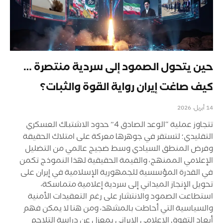
حين يتحول الصمود إلى سردية منتصرة …
كيف صاغت إيران رواية القوة والثبات؟
14 أبريل، 2026
تتجاوز عملية “الوعد الصادق 4” حدود الاشتباك العسكري
التقليدي؛ لتستقر في جوهرها معركة على امتلاك الحقيقة
وفرض المنطق السيادي وسط ضجيج عالمي من التضليل
الإعلامي الممنهج، والقيمة الحقيقية لهذا النموذج تكمن
في القدرة المؤسسية للجمهورية الإسلامية في إيران على
تحويل الإنجاز الميداني إلى سردية إعلامية متماسكة،
استطاعت الصمود والانتشار على رغم التعقيدات الأمنية
والسياسية التي أحاطت بالمشهد، ومن هنا لا يمكن فهم
أبعاد التفوق الإعلامي الإيراني بمعزل عن دراسة التلاحم