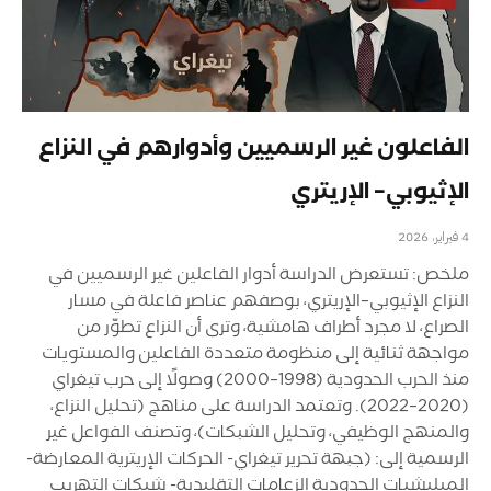
الفاعلون غير الرسميين وأدوارهم في النزاع
الإثيوبي– الإريتري
4 فبراير، 2026
ملخص: تستعرض الدراسة أدوار الفاعلين غير الرسميين في
النزاع الإثيوبي–الإريتري، بوصفهم عناصر فاعلة في مسار
الصراع، لا مجرد أطراف هامشية، وترى أن النزاع تطوّر من
مواجهة ثنائية إلى منظومة متعددة الفاعلين والمستويات
منذ الحرب الحدودية (1998–2000) وصولًا إلى حرب تيغراي
(2020–2022). وتعتمد الدراسة على مناهج (تحليل النزاع،
والمنهج الوظيفي، وتحليل الشبكات)، وتصنف الفواعل غير
الرسمية إلى: (جبهة تحرير تيغراي- الحركات الإريترية المعارضة-
الميليشيات الحدودية الزعامات التقليدية- شبكات التهريب