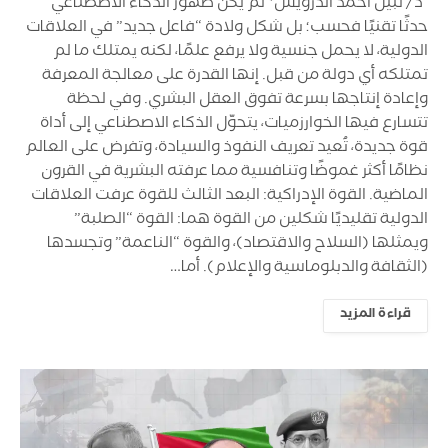
د/ نبيل احمد الدرويش* لم يكن ظهور الذكاء الاصطناعي
حدثًا تقنيًا فحسب؛ بل شكل ولادة “فاعل جديد” في العلاقات
الدولية، لا يحمل جنسية ولا يرفع علمًا، لكنه يمتلك ما لم
تمتلكه أي دولة من قبل. إنها القدرة على معالجة المعرفة
وإعادة إنتاجها بسرعة تفوق العقل البشري. وفي لحظة
تتسارع فيها الخوارزميات، يتحوّل الذكاء الاصطناعي إلى أداة
قوة جديدة، تُعيد تعريف النفوذ والسيادة، وتفرض على العالم
نظامًا أكثر غموضًا وتنافسية مما عرفته البشرية في القرون
الماضية. القوة الإدراكية: البعد الثالث للقوة عرفت العلاقات
الدولية تقليديًا شكلين من القوة هما: القوة “الصلبة”
ويمثلها (السلاح والاقتصاد)، والقوة “الناعمة” وتجسدها
(الثقافة والدبلوماسية والإعلام). أما…
قراءة المزيد