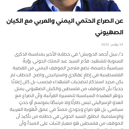
عن الصراع الحتمي اليمني والعربي مع الكيان
الصهيوني
15 نوفمبر، 2025
د/ نبيل أحمد الدرويش* في خطابه الأخير بمناسبة الذكرى
السنوية للشهيد، قدّم السيد عبد الملك الحوثي، رؤيةً
سياسيةً حاسمة، تضع ملامح الموقف اليمني من القضية
الفلسطينية في إطارٍ عقائدي واستراتيجي واضح. الخطاب لم
يكن مجرد استذكار لتضحيات الشهداء فحسب، بل كان إعلانًا
جديدًا بأن الموقف من فلسطين والكيان الصهيوني يمثل
جوهر العقيدة السياسية للمسيرة القرآنية، وأن الصراع مع
العدو الإسرائيلي ليس طارئًا ولا مرتبطًا بموسمٍ أو حدثٍ
سياسي، بل هو صراع وجودي ممتدّ في عمق الهوية العربية
والإسلامية. انطلق السيد الحوثي في خطابه من تأكيد أن
الموقف من فلسطين هو معيار الثبات على المبدأ، وأن