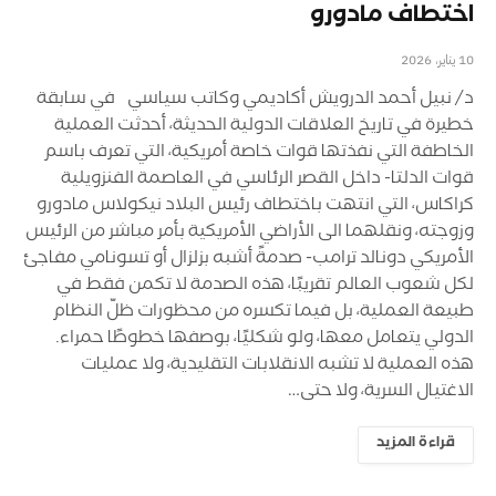
اختطاف مادورو
10 يناير، 2026
د/ نبيل أحمد الدرويش أكاديمي وكاتب سياسي في سابقة
خطيرة في تاريخ العلاقات الدولية الحديثة، أحدثت العملية
الخاطفة التي نفذتها قوات خاصة أمريكية، التي تعرف باسم
قوات الدلتا- داخل القصر الرئاسي في العاصمة الفنزويلية
كراكاس، التي انتهت باختطاف رئيس البلاد نيكولاس مادورو
وزوجته، ونقلهما الى الأراضي الأمريكية بأمر مباشر من الرئيس
الأمريكي دونالد ترامب- صدمةً أشبه بزلزال أو تسونامي مفاجئ
لكل شعوب العالم تقريبًا، هذه الصدمة لا تكمن فقط في
طبيعة العملية، بل فيما تكسره من محظورات ظلّ النظام
الدولي يتعامل معها، ولو شكليًا، بوصفها خطوطًا حمراء.
هذه العملية لا تشبه الانقلابات التقليدية، ولا عمليات
الاغتيال السرية، ولا حتى…
قراءة المزيد