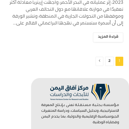
2023، إثر عملياته في البحر الأحمر، واجهت إريتريا معادلة أكثر
تعقيدًا في موازنة علاقاتها مع دول التحالف العربي
وموقفها من التحولات الجارية في المنطقة، وتشير الورقة
إلى أن أسمرة ستستمر في نهجها البراغماتي القائم على…
قراءة المزيد
التالي
2
1
مـؤسـسـة بـحثـيـة مـسـتـقـلـة تعنى بـإنـتاج المعرفة
الاستراتيجية، وتحليل السياسات، ودراسة المتغيرات
الجيوسياسية الإقليمية والدولية، بما يخدم اليمن
وقضاياه الوطنية