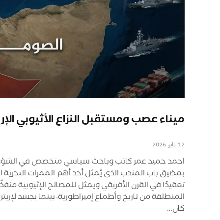
ميناء عصب ومستقبل النزاع الأثيوبي الإر
12 يناير، 2026
احمد حميد عمر كاتب وباحث سياسي متخصص في الشؤون الأفر
بمضيق باب المندب الذي يُمثل أحد أهم الممرات البحرية ال
تعقيدًا في القرن الأفريقي ويمثل للمصالح الإثيوبية منفذ
المنطلقة من تاريخ وأطماع إمبراطورية، بينما يجسد لإريتريا ر
كان…