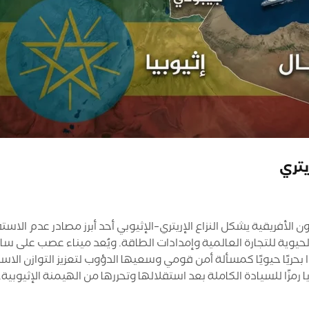
يتري
يقية يشكل النزاع الإريتري–الإثيوبي أحد أبرز مصادر عدم الاستقر
حيوية للتجارة العالمية وإمدادات الطاقة. ويُعد ميناء عصب على ساحل
ًا بحريًا حيويًا كمسألة أمن قومي وسعيها الدؤوب لتعزيز التوازن الا
مزًا للسيادة الكاملة بعد استقلالها وتحررها من الهيمنة الإثيوبية. الخل