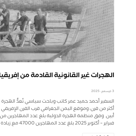
الهجرات غير القانونية القادمة من إفريقيا
3 ديسمبر، 2025
السفير أحمد حميد عمر كاتب وباحث سياسي تُعدُّ الهجرة من
أكثر من قرن، وموقع اليمن الجغرافي قرب القرن الإفريقي 
فبراير – أكتوبر 2025 بلغ عدد المهاجرين 47000 مع زيادة مستمرة منذ بداية القرن العشرين؛ لأن اليمن صار محورًا…