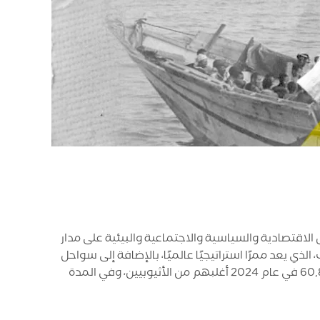
 الاقتصادية والسياسية والاجتماعية والبيئية على مدار
ي يعد ممرًا استراتيجيًا عالميًا، بالإضافة إلى سواحل
أبين. وفق منظمة الهجرة الدولية بلغ عدد المهاجرين من القرن الإفريقي نحو 97,000 ألف شخص في عام 2023، وحوالي 60,897 في عام 2024 أغلبهم من الأثيوبيين، وفي المدة